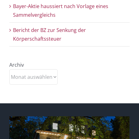
Bayer-Aktie haussiert nach Vorlage eines
Sammelvergleichs
Bericht der BZ zur Senkung der
Körperschaftssteuer
Archiv