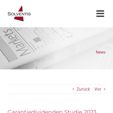
Zum
Inhalt
springen
News
Zurück
Vor
Garantiedividenden Studie 2023