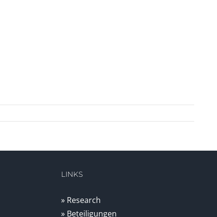
LINKS
» Research
» Beteiligungen