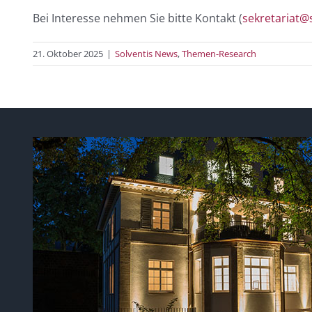
Bei Interesse nehmen Sie bitte Kontakt (
sekretariat@
21. Oktober 2025
|
Solventis News
,
Themen-Research