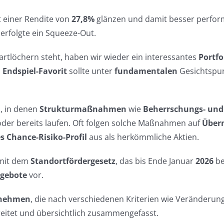
 einer Rendite von
27,8%
glänzen und damit besser perform
G
erfolgte ein Squeeze-Out.
tartlöchern steht, haben wir wieder ein interessantes
Portfo
n
Endspiel-Favorit
sollte unter
fundamentalen
Gesichtspu
, in denen
Strukturmaßnahmen
wie
Beherrschungs- un
oder bereits laufen. Oft folgen solche Maßnahmen auf
Über
s Chance-Risiko-Profil
aus als herkömmliche Aktien.
 mit dem
Standortfördergesetz
, das bis Ende Januar
2026
be
ngebote
vor.
nehmen
, die nach verschiedenen Kriterien wie Veränderun
eitet und übersichtlich zusammengefasst.