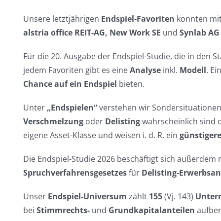
Unsere letztjährigen
Endspiel-Favoriten
konnten mit
alstria office REIT-AG,
New Work SE
und
Synlab A
Für die 20. Ausgabe der Endspiel-Studie, die in den S
jedem Favoriten gibt es eine
Analyse
inkl.
Modell
. Ei
Chance auf ein Endspiel
bieten.
Unter
„Endspielen“
verstehen wir Sondersituationen
Verschmelzung
oder
Delisting
wahrscheinlich sind 
eigene Asset-Klasse und weisen i. d. R. ein
günstigere
Die Endspiel-Studie 2026 beschäftigt sich außerdem
Spruchverfahrensgesetzes
für
Delisting-Erwerbsa
Unser
Endspiel-Universum
zählt
155
(Vj. 143)
Unter
bei
Stimmrechts-
und
Grundkapitalanteilen
aufber